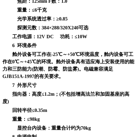
焦距：125mm F数：1.0
重量：≤6千克
光学系统透过率：≥0.85
探测元数：384×288/320X240可选
工作电源：12V DC 功耗：≤10W
6
环境条件
舱外设备可工作在-25℃～+50℃环境温度，舱内设备可工
作在0℃～+45℃的环境。舱外设备具有适应海上安装使用的能
力和三防能力(防潮、防霉、防盐雾)。电磁兼容满足
GJB151A-1997的有关要求。
7
外形尺寸
指向器：高度≤1.2m；(不包括增高法兰和加固基座的高
度)
回转半径≤0.35m
重量：≤98kg
显控台内设备：重量合计约为70kg
8
电源电制