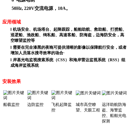
50Hz, 220V交流电源，10A。
应用领域
l
机场安全、机场塔台、起降跟踪，船舶助航、救助船、打捞船、
巡逻船、渔政船、缉私船、高速客船、防海盗，边海防安全，高
空瞭望监控等
l
需要在完全漆黑的夜晚可提供清晰的影像以保障航行安全，或者
增加人员落水搜寻效率的场合·
l
岸基光电监视搜索系统（CSS）和海岸雷达监视系统（RSS）组
成海岸监视系统
安装效果
船载
监控
边防
监控
飞机起降监
城市高空瞭
远洋助航防海
控
望、天眼工程
盗、海警监
控、
船舶光电
探测