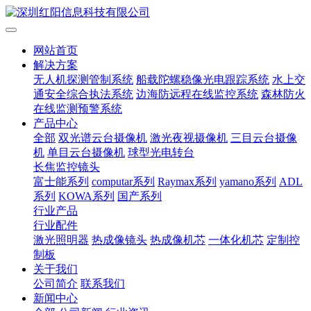
网站首页
解决方案
无人机探测管制系统
船载陀螺稳像光电跟踪系统
水上交
通安全综合执法系统
边海防远程在线监控系统
森林防火
在线监测预警系统
产品中心
全部
双光谱云台摄像机
激光夜视摄像机
三目云台摄像
机
单目云台摄像机
球型光电转台
长焦监控镜头
富士能系列
computar系列
Raymax系列
yamano系列
ADL
系列
KOWA系列
国产系列
行业产品
行业配件
激光照明器
热成像镜头
热成像机芯
一体化机芯
定制控
制板
关于我们
公司简介
联系我们
新闻中心