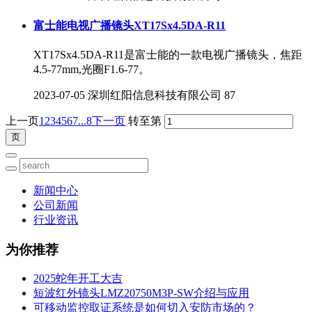
富士能电视广播镜头XT17Sx4.5DA-R11
XT17Sx4.5DA-R11是富士能的一款电视广播镜头，焦距
4.5-77mm,光圈F1.6-77。
2023-07-05
深圳红阳信息科技有限公司
87
上一页
1
2
3
4
5
6
7
...8
下一页
转至第
新闻中心
公司新闻
行业资讯
为你推荐
2025蛇年开工大吉
短波红外镜头LMZ20750M3P-SW介绍与应用
可移动监控取证系统是如何切入安防市场的？