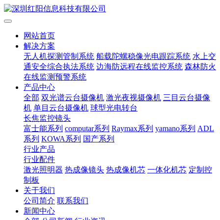
网站首页
解决方案
无人机探测管制系统
船载陀螺稳像光电跟踪系统
水上交
通安全综合执法系统
边海防远程在线监控系统
森林防火
在线监测预警系统
产品中心
全部
双光谱云台摄像机
激光夜视摄像机
三目云台摄像
机
单目云台摄像机
球型光电转台
长焦监控镜头
富士能系列
computar系列
Raymax系列
yamano系列
ADL
系列
KOWA系列
国产系列
行业产品
行业配件
激光照明器
热成像镜头
热成像机芯
一体化机芯
定制控
制板
关于我们
公司简介
联系我们
新闻中心