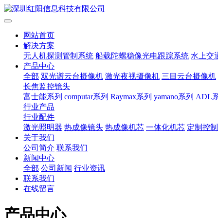
网站首页
解决方案
无人机探测管制系统
船载陀螺稳像光电跟踪系统
水上交
产品中心
全部
双光谱云台摄像机
激光夜视摄像机
三目云台摄像机
长焦监控镜头
富士能系列
computar系列
Raymax系列
yamano系列
ADL
行业产品
行业配件
激光照明器
热成像镜头
热成像机芯
一体化机芯
定制控制
关于我们
公司简介
联系我们
新闻中心
全部
公司新闻
行业资讯
联系我们
在线留言
产品中心