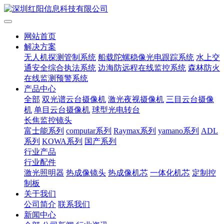
网站首页
解决方案
无人机探测管制系统
船载陀螺稳像光电跟踪系统
水上交
通安全综合执法系统
边海防远程在线监控系统
森林防火
在线监测预警系统
产品中心
全部
双光谱云台摄像机
激光夜视摄像机
三目云台摄像
机
单目云台摄像机
球型光电转台
长焦监控镜头
富士能系列
computar系列
Raymax系列
yamano系列
ADL
系列
KOWA系列
国产系列
行业产品
行业配件
激光照明器
热成像镜头
热成像机芯
一体化机芯
定制控
制板
关于我们
公司简介
联系我们
新闻中心