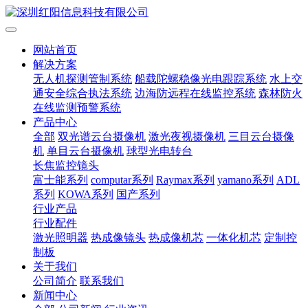
网站首页
解决方案
无人机探测管制系统
船载陀螺稳像光电跟踪系统
水上交
通安全综合执法系统
边海防远程在线监控系统
森林防火
在线监测预警系统
产品中心
全部
双光谱云台摄像机
激光夜视摄像机
三目云台摄像
机
单目云台摄像机
球型光电转台
长焦监控镜头
富士能系列
computar系列
Raymax系列
yamano系列
ADL
系列
KOWA系列
国产系列
行业产品
行业配件
激光照明器
热成像镜头
热成像机芯
一体化机芯
定制控
制板
关于我们
公司简介
联系我们
新闻中心