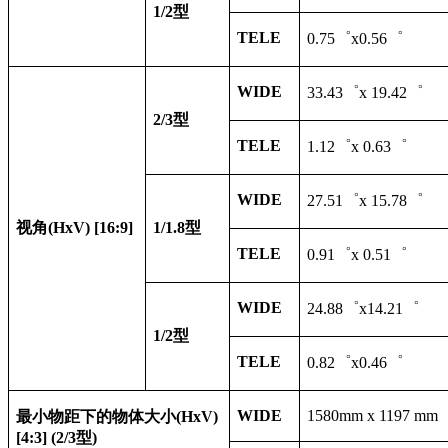
1/2
型
TELE
0.75
゜x0.56゜
WIDE
33.43
゜x 19.42゜
2/3
型
TELE
1.12
゜x 0.63゜
WIDE
27.51
゜x 15.78゜
视角
(HxV) [16:9]
1/1.8
型
TELE
0.91
゜x 0.51゜
WIDE
24.88
゜x14.21゜
1/2
型
TELE
0.82
゜x0.46゜
WIDE
1580mm x 1197 mm
最小物距下的物体大小(HxV)
[4:3] (2/3型)