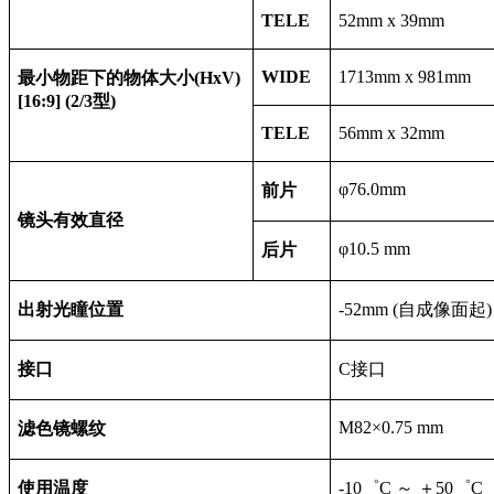
TELE
52mm x 39mm
WIDE
1713mm x 981mm
最小物距下的物体大小(HxV)
[16:9] (2/3型)
TELE
56mm x 32mm
φ76.0mm
前片
镜头有效直径
φ10.5 mm
后片
出射光瞳位置
-52mm (
自成像面起
)
接口
C
接口
M82
×0.75 mm
滤色镜螺纹
使用温度
-10
゜C ～ ＋50゜C