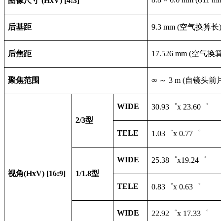
图像尺寸
(HxV) [4:3]
后基距
9.3 mm (
空气换算长
后焦距
17.526 mm (
空气换
聚焦范围
∞ ～ 3 m (
自镜头前
WIDE
30.93
゜x 23.60゜
2/3
型
TELE
1.03
゜x 0.77゜
WIDE
25.38
゜x19.24゜
视角
(HxV) [16:9]
1/1.8
型
TELE
0.83
゜x 0.63゜
WIDE
22.92
゜x 17.33゜