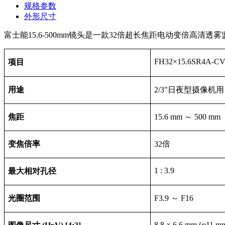
规格参数
外形尺寸
富士能15.6-500mm镜头是一款32倍超长焦距电动变倍高清透
FH32
×15.6SR4A-C
项目
用途
2/3"
日夜型摄像机用
焦距
15.6 mm
～ 500 mm
变焦倍率
32
倍
1 : 3.9
最大相对孔径
光圈范围
F3.9
～ F16
8.8
× 6.6 mm (φ11 m