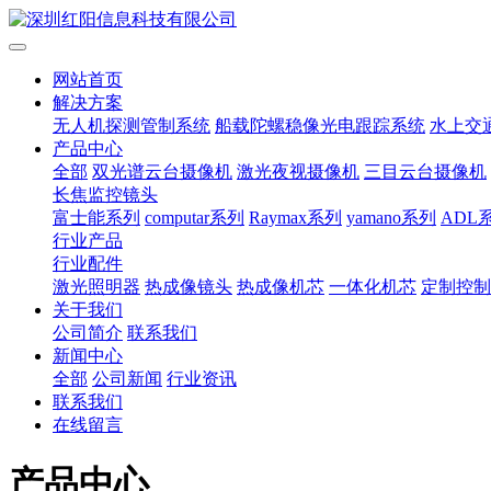
网站首页
解决方案
无人机探测管制系统
船载陀螺稳像光电跟踪系统
水上交
产品中心
全部
双光谱云台摄像机
激光夜视摄像机
三目云台摄像机
长焦监控镜头
富士能系列
computar系列
Raymax系列
yamano系列
ADL
行业产品
行业配件
激光照明器
热成像镜头
热成像机芯
一体化机芯
定制控制
关于我们
公司简介
联系我们
新闻中心
全部
公司新闻
行业资讯
联系我们
在线留言
产品中心