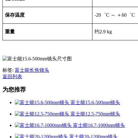
保存温度
-20
゜C ～ ＋60゜C
重量
约
2.9 kg
标签:
富士能长焦镜头
返回列表
为您推荐
富士能15.6-500mm镜头
富士能12.5-750mm镜头
富士能16.7-1000mm镜头
富士能20-1200mm镜头