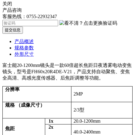
关闭
产品咨询
客服热线：0755-22932347
提交信息
产品概述
规格参数
外形尺寸
富士能20-1200mm镜头是一款60倍超长焦距日夜透雾电动变焦
镜头，型号是FH60x20R4DE-V21，产品支持自动聚焦、变焦
全高清、高感光度传感器、后焦距调整等功能。
分辨率
2MP
规格 （成像尺寸）
2/3
型
1x
20.0-1200mm
2x
焦距
40.0-2400mm