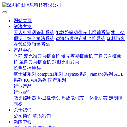
网站首页
解决方案
无人机探测管制系统
船载陀螺稳像光电跟踪系统
水上交
通安全综合执法系统
边海防远程在线监控系统
森林防火
在线监测预警系统
产品中心
全部
双光谱云台摄像机
激光夜视摄像机
三目云台摄像
机
单目云台摄像机
球型光电转台
长焦监控镜头
富士能系列
computar系列
Raymax系列
yamano系列
ADL
系列
KOWA系列
国产系列
行业产品
行业配件
激光照明器
热成像镜头
热成像机芯
一体化机芯
定制控
制板
关于我们
公司简介
联系我们
新闻中心