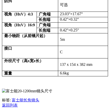
防抖
可选
23.03°×17.67°
视角（HxV）4:3
广角端
0.42°×0.32°
长焦端
视角（HxV）16:9
广角端
0.42°×0.25°
长焦端
最小物距（从前镜片起）
5m
接口
C
外径尺寸（高x宽x长）
137 x 154 x 382 mm
6.6kg
重量
标签:
富士能长焦镜头
返回列表